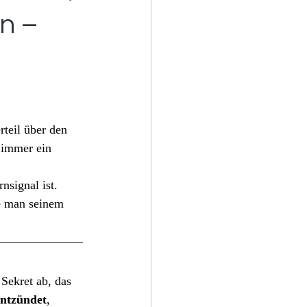
n –
teil über den 
 immer ein 
signal ist. 
e man seinem 
Sekret ab, das 
entzündet
, 