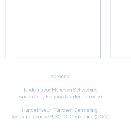
Adresse:
Hundefriseur München Schwabing
Bauerstr. 1, Eingang Nordendstrasse
Hundefriseur München Germering:
Warum regelmäßige Pflege
Schla
Industriestrasse 6, 82110 Germering (2.OG)
für die Hautgesundheit
Münc
wichtig ist
Comi