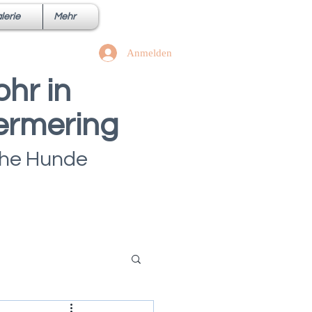
lerie
Mehr
Anmelden
hr in
ermering
iche Hunde