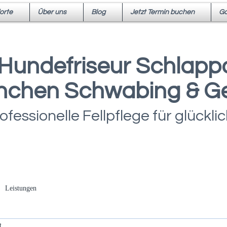
orte
Über uns
Blog
Jetzt Termin buchen
Ga
Hundefriseur Schlappo
chen Schwabing & G
ofessionelle Fellpflege für glückl
Leistungen
t