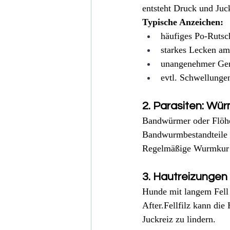
entsteht Druck und Juc
Typische Anzeichen:
häufiges Po-Rutsc
starkes Lecken am
unangenehmer Ge
evtl. Schwellunge
2. Parasiten: Wü
Bandwürmer oder Flöhe 
Bandwurmbestandteile a
Regelmäßige Wurmkur u
3. Hautreizungen
Hunde mit langem Fell
After.Fellfilz kann di
Juckreiz zu lindern.