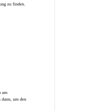
ung zu finden.
n am 
n dann, um den 