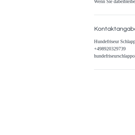
Kontaktangab
Hundefriseur Schlapp
+498920329739
hundefriseurschlapp