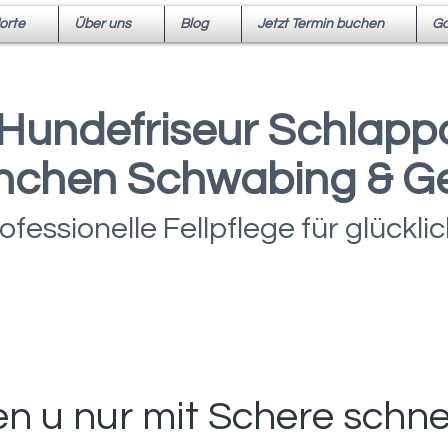
orte
Über uns
Blog
Jetzt Termin buchen
Ga
Hundefriseur Schlappo
chen Schwabing & G
ofessionelle Fellpflege für glückl
n u nur mit Schere schn