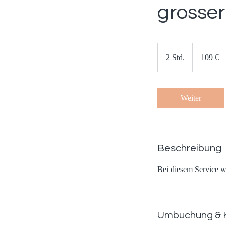
grosse
109
Euro
2 Std.
2
109 €
S
t
d
Weiter
.
Beschreibung
Bei diesem Service w
Umbuchung & 