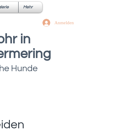
lerie
Mehr
Anmelden
hr in
ermering
iche Hunde
eiden