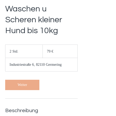
Waschen u
Scheren kleiner
Hund bis 10kg
79
Euro
2 Std.
2
79 €
S
t
Industriestraße 6, 82110 Germering
d
.
Weiter
Beschreibung