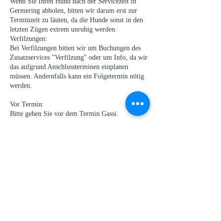
Wenn Sie Ihren Hund nach der Servicezeit in
Germering abholen, bitten wir darum erst zur
Terminzeit zu läuten, da die Hunde sonst in den
letzten Zügen extrem unruhig werden.
Verfilzungen:
Bei Verfilzungen bitten wir um Buchungen des
Zusatzservices "Verfilzung" oder um Info, da wir
das aufgrund Anschlussterminen einplanen
müssen. Andernfalls kann ein Folgetermin nötig
werden.
Vor Termin:
Bitte gehen Sie vor dem Termin Gassi.
Dabei Bleiben:
Wenn Sie dabeibleiben möchten informieren Sie
Kontaktangaben
Hundefriseur Schlappohr, Industriestraße,