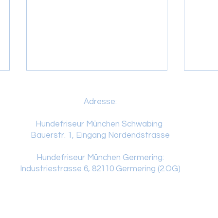
Adresse:
Hundefriseur München Schwabing
Bauerstr. 1, Eingang Nordendstrasse
Hundefriseur München Germering:
So machst du den Besuch
Waru
Industriestrasse 6, 82110 Germering (2.OG)
beim Hundefriseur stressfrei!
für d
wichti