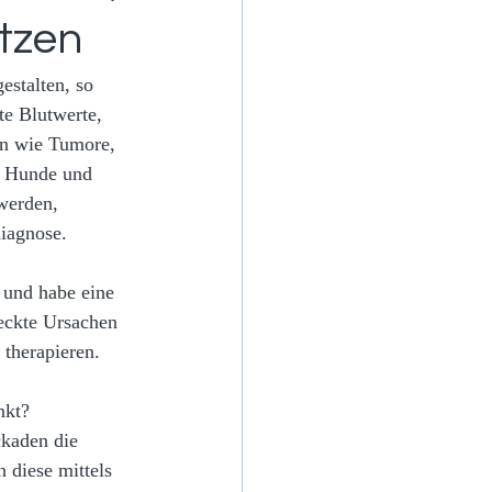
tzen
gestalten, so 
te Blutwerte, 
n wie Tumore, 
e Hunde und 
werden, 
iagnose.
 und habe eine 
eckte Ursachen 
therapieren.
nkt?
kaden die 
 diese mittels 