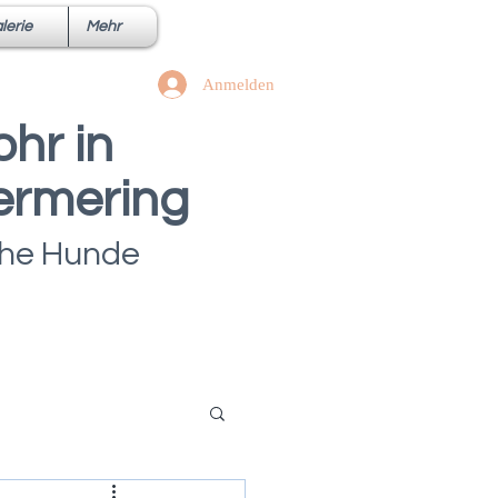
lerie
Mehr
Anmelden
hr in
ermering
iche Hunde