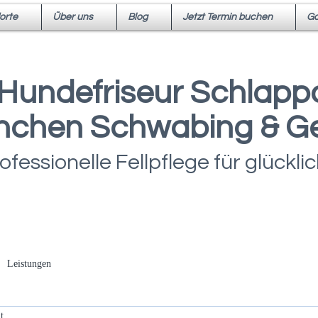
orte
Über uns
Blog
Jetzt Termin buchen
Ga
Hundefriseur Schlappo
chen Schwabing & G
ofessionelle Fellpflege für glückl
Leistungen
t