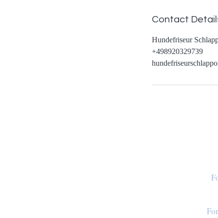
Contact Detail
Hundefriseur Schlapp
+498920329739
hundefriseurschlapp
Fo
For