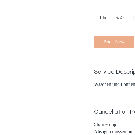
55
euros
1 hr
1
€55
h
Book Now
Service Descri
Waschen und Föhnen 
Cancellation P
Stornierung:
Absagen müssen minde