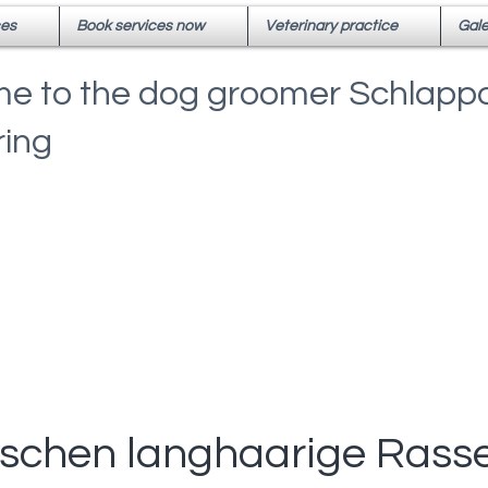
ces
Book services now
Veterinary practice
Gale
e to the dog groomer Schlappo
ing
schen langhaarige Rass