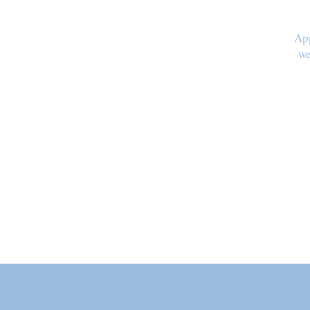
App
we