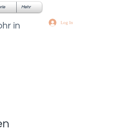
rie
Mehr
Log In
hr in
en