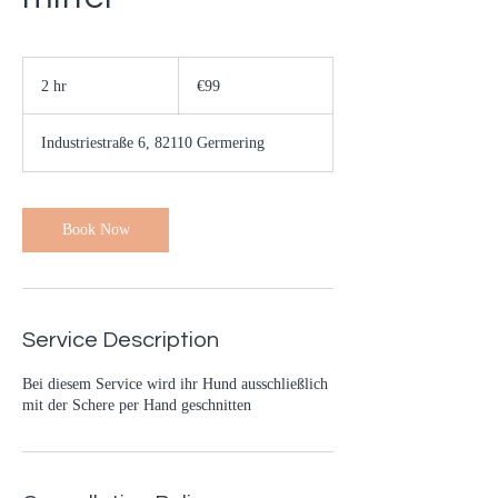
99
euros
2 hr
2
€99
h
r
Industriestraße 6, 82110 Germering
Book Now
Service Description
Bei diesem Service wird ihr Hund ausschließlich
mit der Schere per Hand geschnitten