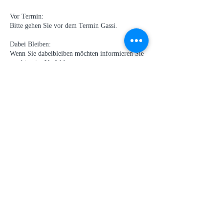
Vor Termin:
Bitte gehen Sie vor dem Termin Gassi.
Dabei Bleiben:
Wenn Sie dabeibleiben möchten informieren Sie
Contact Details
Hundefriseur Schlappohr, Industriestraße,
Germering, Deutschland
+498920329739
hundefriseurschlappohr@gmail.com
Hundefriseur Schlappohr